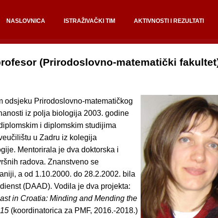
NASLOVNICA
ISTRAŽIVAČKI TIM
AKTIVNOSTI I REZULTATI
profesor (Prirodoslovno-matematički fakultet
om odsjeku Prirodoslovno-matematičkog
nanosti iz polja biologija 2003. godine
diplomskim i diplomskim studijima
eučilištu u Zadru iz kolegija
ije. Mentorirala je dva doktorska i
avršnih radova. Znanstveno se
aniji, a od 1.10.2000. do 28.2.2002. bila
ienst (DAAD). Vodila je dva projekta:
Past in Croatia: Minding and Mending the
015
(koordinatorica za PMF, 2016.-2018.)