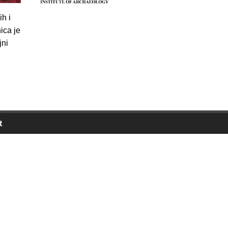
h i
ica je
jni
t
.