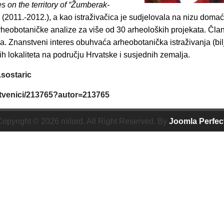
es on the territory of “Žumberak-
(2011.-2012.), a kao istraživačica je sudjelovala na nizu domaći
arheobotaničke analize za više od 30 arheoloških projekata. Član
. Znanstveni interes obuhvaća arheobotanička istraživanja (bil
nih lokaliteta na području Hrvatske i susjednih zemalja.
.sostaric
nstvenici/213765?autor=213765
opyright © 2026 milord. All Right Reserved. By
Joomla Perfec