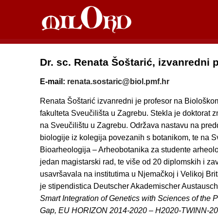
Dr. sc. Renata Šoštarić, izvanredni 
E-mail:
renata.sostaric@biol.pmf.hr
Renata Šoštarić izvanredni je profesor na Biološk
fakulteta Sveučilišta u Zagrebu. Stekla je doktorat z
na Sveučilištu u Zagrebu. Održava nastavu na pred
biologije iz kolegija povezanih s botanikom, te na Sv
Bioarheologija – Arheobotanika za studente arheolog
jedan magistarski rad, te više od 20 diplomskih i z
usavršavala na institutima u Njemačkoj i Velikoj Brit
je stipendistica Deutscher Akademischer Austauschd
Smart Integration of Genetics with Sciences of the 
Gap, EU HORIZON 2014-2020 – H2020-TWINN-2