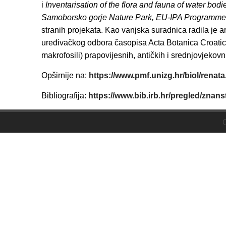
i
Inventarisation of the flora and fauna of water bodi
Samoborsko gorje Nature Park, EU-IPA Programme
stranih projekata. Kao vanjska suradnica radila je 
uređivačkog odbora časopisa Acta Botanica Croatica
makrofosili) prapovijesnih, antičkih i srednjovjekov
Opširnije na:
https://www.pmf.unizg.hr/biol/renata
Bibliografija:
https://www.bib.irb.hr/pregled/zna
C