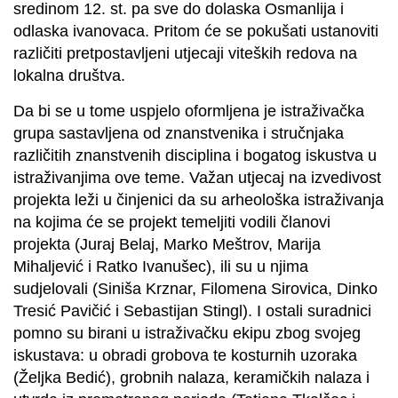
sredinom 12. st. pa sve do dolaska Osmanlija i
odlaska ivanovaca. Pritom će se pokušati ustanoviti
različiti pretpostavljeni utjecaji viteških redova na
lokalna društva.
Da bi se u tome uspjelo oformljena je istraživačka
grupa sastavljena od znanstvenika i stručnjaka
različitih znanstvenih disciplina i bogatog iskustva u
istraživanjima ove teme. Važan utjecaj na izvedivost
projekta leži u činjenici da su arheološka istraživanja
na kojima će se projekt temeljiti vodili članovi
projekta (Juraj Belaj, Marko Meštrov, Marija
Mihaljević i Ratko Ivanušec), ili su u njima
sudjelovali (Siniša Krznar, Filomena Sirovica, Dinko
Tresić Pavičić i Sebastijan Stingl). I ostali suradnici
pomno su birani u istraživačku ekipu zbog svojeg
iskustava: u obradi grobova te kosturnih uzoraka
(Željka Bedić), grobnih nalaza, keramičkih nalaza i