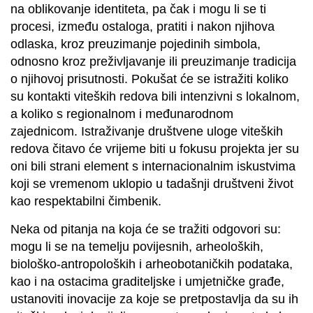
na oblikovanje identiteta, pa čak i mogu li se ti
procesi, između ostaloga, pratiti i nakon njihova
odlaska, kroz preuzimanje pojedinih simbola,
odnosno kroz preživljavanje ili preuzimanje tradicija
o njihovoj prisutnosti. Pokušat će se istražiti koliko
su kontakti viteških redova bili intenzivni s lokalnom,
a koliko s regionalnom i međunarodnom
zajednicom. Istraživanje društvene uloge viteških
redova čitavo će vrijeme biti u fokusu projekta jer su
oni bili strani element s internacionalnim iskustvima
koji se vremenom uklopio u tadašnji društveni život
kao respektabilni čimbenik.
Neka od pitanja na koja će se tražiti odgovori su:
mogu li se na temelju povijesnih, arheoloških,
biološko-antropoloških i arheobotaničkih podataka,
kao i na ostacima graditeljske i umjetničke građe,
ustanoviti inovacije za koje se pretpostavlja da su ih