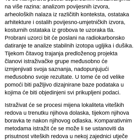
na više razina: analizom povijesnih izvora,
arheoloških nalaza iz različitih konteksta, ostataka
arhitekture i ostalih povijesno-umjetničkih izvora,
kosturnih ostataka iz grobova te uzoraka tla.
Probrani uzorci bit će poslani na radiokarbonsko
datiranje te analize stabilnih izotopa ugljika i dušika.
Tijekom čitavog trajanja predloženog projekta
članovi istraživačke grupe međusobno će
izmjenjivati svoja saznanja, nadopunjujući
međusobno svoje rezultate. U tome će od velike
pomoći biti pažljivo dizajnirane baze podataka u
kojima će biti objedinjeni svi prikupljeni podaci.
Istraživat će se procesi mijena lokaliteta viteških
redova u trenutku njihova dolaska, tijekom njihova
boravka te nakon njihovog odlaska. Komparativnim
metodama istražit će se može li se ustanoviti da
prisutnost viteških redova u nekoj zajednici utječe