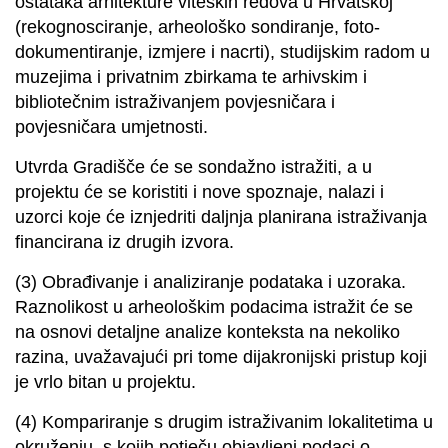
ostataka arhitekture viteških redova u Hrvatskoj
(rekognosciranje, arheološko sondiranje, foto-
dokumentiranje, izmjere i nacrti), studijskim radom u
muzejima i privatnim zbirkama te arhivskim i
bibliotečnim istraživanjem povjesničara i
povjesničara umjetnosti.
Utvrda Gradišče će se sondažno istražiti, a u
projektu će se koristiti i nove spoznaje, nalazi i
uzorci koje će iznjedriti daljnja planirana istraživanja
financirana iz drugih izvora.
(3) Obrađivanje i analiziranje podataka i uzoraka.
Raznolikost u arheološkim podacima istražit će se
na osnovi detaljne analize konteksta na nekoliko
razina, uvažavajući pri tome dijakronijski pristup koji
je vrlo bitan u projektu.
(4) Kompariranje s drugim istraživanim lokalitetima u
okruženju, s kojih potječu objavljeni podaci o