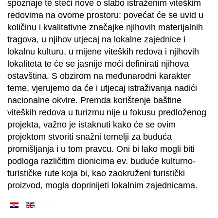
spoznaje te steći nove o slabo istraženim viteškim
redovima na ovome prostoru: povećat će se uvid u
količinu i kvalitativne značajke njihovih materijalnih
tragova, u njihov utjecaj na lokalne zajednice i
lokalnu kulturu, u mijene viteških redova i njihovih
lokaliteta te će se jasnije moći definirati njihova
ostavština. S obzirom na međunarodni karakter
teme, vjerujemo da će i utjecaj istraživanja nadići
nacionalne okvire. Premda korištenje baštine
viteških redova u turizmu nije u fokusu predloženog
projekta, važno je istaknuti kako će se ovim
projektom stvoriti snažni temelji za buduća
promišljanja i u tom pravcu. Oni bi lako mogli biti
podloga različitim dionicima ev. buduće kulturno-
turističke rute koja bi, kao zaokruženi turistički
proizvod, mogla doprinijeti lokalnim zajednicama.