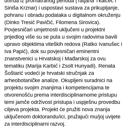
utvrda iz promatranog perioda (Tatjana Tkalčec i
Siniša Krznar) i uspostavi sustava za prikupljanje,
pohranu i obradu podataka u digitalnom okruženju
(Dinko Tresić Pavičić, Filomena Sirovica).
Povjesničari umjetnosti uključeni u projektni
prijedlog više su se puta u svojim radovima bavili
upravo objektima viteških redova (Ratko Ivanušec i
Iva Papić), dok su povjesničari eminentni
znanstvenici u Hrvatskoj i Mađarskoj za ovu
tematiku (Marija Karbić i Zsolt Hunyadi). Renata
Šoštarić vodeći je hrvatski stručnjak za
arheobotaničke analize. Okupljeni suradnici na
projektu svojim znanjima i kompetencijama te
otvorenošću prema interdisciplinarnome pristupu
temi jamče održivost pristupa i uspješnu provedbu
ciljeva projekta. Projekt će pružiti nova znanja
uključenom doktorandu/ici, pružajući mu/joj uvijete
za interdisciplinarni razvoj.