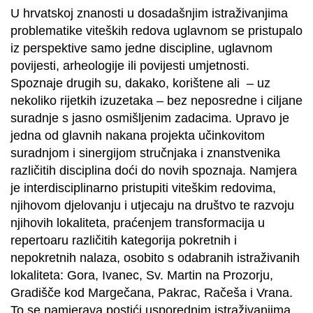
U hrvatskoj znanosti u dosadašnjim istraživanjima
problematike viteških redova uglavnom se pristupalo
iz perspektive samo jedne discipline, uglavnom
povijesti, arheologije ili povijesti umjetnosti.
Spoznaje drugih su, dakako, korištene ali – uz
nekoliko rijetkih izuzetaka – bez neposredne i ciljane
suradnje s jasno osmišljenim zadacima. Upravo je
jedna od glavnih nakana projekta učinkovitom
suradnjom i sinergijom stručnjaka i znanstvenika
različitih disciplina doći do novih spoznaja. Namjera
je interdisciplinarno pristupiti viteškim redovima,
njihovom djelovanju i utjecaju na društvo te razvoju
njihovih lokaliteta, praćenjem transformacija u
repertoaru različitih kategorija pokretnih i
nepokretnih nalaza, osobito s odabranih istraživanih
lokaliteta: Gora, Ivanec, Sv. Martin na Prozorju,
Gradišče kod Margečana, Pakrac, Račeša i Vrana.
To se namjerava postići usporednim istraživanjima