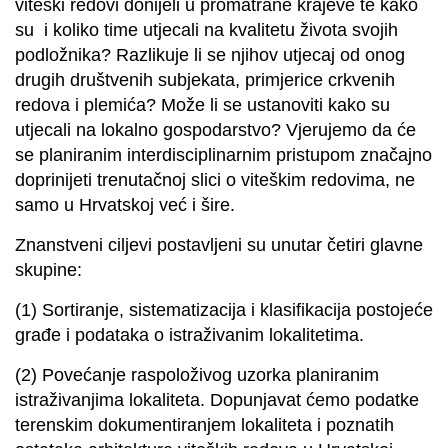
viteški redovi donijeli u promatrane krajeve te kako
su i koliko time utjecali na kvalitetu života svojih
podložnika? Razlikuje li se njihov utjecaj od onog
drugih društvenih subjekata, primjerice crkvenih
redova i plemića? Može li se ustanoviti kako su
utjecali na lokalno gospodarstvo? Vjerujemo da će
se planiranim interdisciplinarnim pristupom značajno
doprinijeti trenutačnoj slici o viteškim redovima, ne
samo u Hrvatskoj već i šire.
Znanstveni ciljevi postavljeni su unutar četiri glavne
skupine:
(1) Sortiranje, sistematizacija i klasifikacija postojeće
građe i podataka o istraživanim lokalitetima.
(2) Povećanje raspoloživog uzorka planiranim
istraživanjima lokaliteta. Dopunjavat ćemo podatke
terenskim dokumentiranjem lokaliteta i poznatih